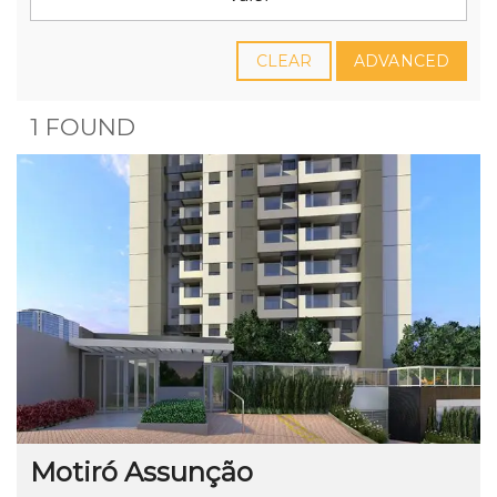
CLEAR
ADVANCED
1 FOUND
Motiró Assunção