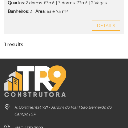
Quartos:
2 dorms. 63m² | 3 dorms. 73m² | 2 Vagas
Banheiros:
2
Área:
63 e 73 m²
DETAILS
1 results
R. Continental, 721 - Jardim do Mar | São Bernardo do
Campo | SP
+55 11 4352-7999