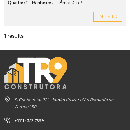
Quartos:
2
Banheiros:
1
Área:
56 m²
DETAILS
1 results
R. Continental, 721 - Jardim do Mar | São Bernardo do
Campo | SP
+55 11 4352-7999